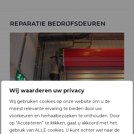
REPARATIE BEDRIJFSDEUREN
Wij waarderen uw privacy
Wij gebruiken cookies op onze website om u de
meest relevante ervaring te bieden door uw
voorkeuren en herhaalbezoeken te onthouden. Door
Dikwijls ontstaan storingen doordat er weinig of
op “Accepteren” te klikken, gaat u akkoord met het
geen onderhoud werd uitgevoerd. Bij regelmatig
gebruik van ALLE cookies. U kunt echter wel naar de
onderhoud verminderd u storingen, verlaagd u