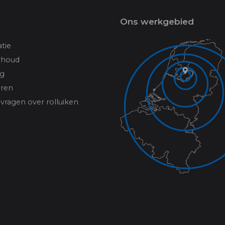
Ons werkgebied
atie
rhoud
ng
oren
vragen over rolluiken