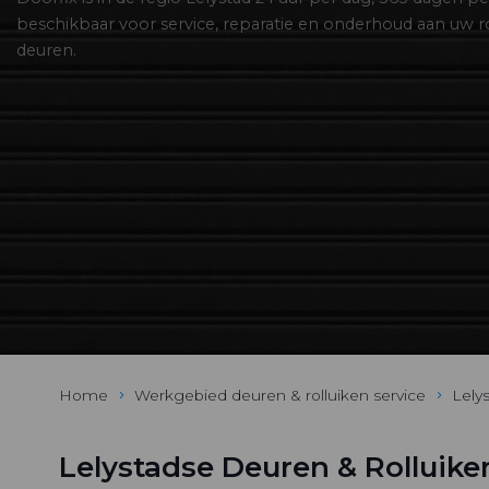
beschikbaar voor service, reparatie en onderhoud aan uw r
deuren.
Home
Werkgebied deuren & rolluiken service
Lely
Lelystadse Deuren & Rolluike