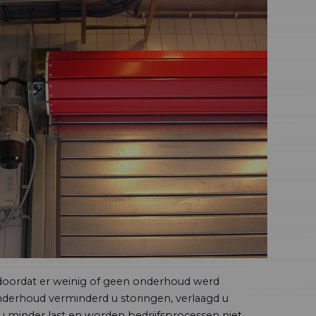
 doordat er weinig of geen onderhoud werd
onderhoud verminderd u storingen, verlaagd u
u minder last en worden bedrijfsprocessen niet