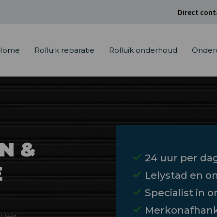
Direct cont
Home
Rolluik reparatie
Rolluik onderhoud
Onder
N &
24 uur per da
E
Lelystad en 
Specialist in 
Merkonafhank
 jaar