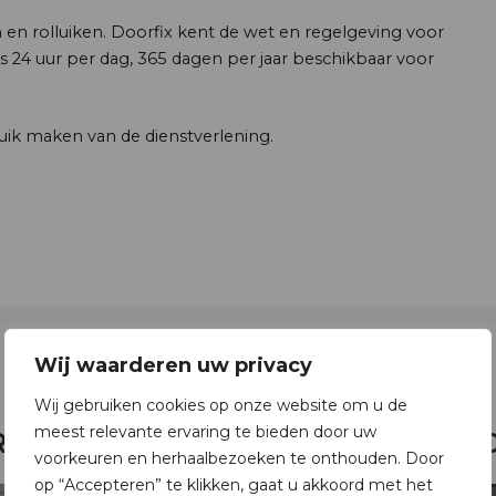
en en rolluiken. Doorfix kent de wet en regelgeving voor
is 24 uur per dag, 365 dagen per jaar beschikbaar voor
ruik maken van de dienstverlening.
Wij waarderen uw privacy
Wij gebruiken cookies op onze website om u de
meest relevante ervaring te bieden door uw
RUIKBAAR
REPARATIE BE
voorkeuren en herhaalbezoeken te onthouden. Door
op “Accepteren” te klikken, gaat u akkoord met het