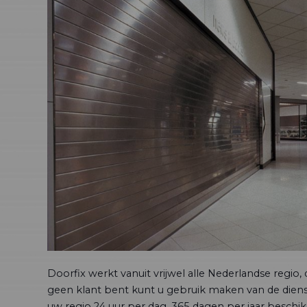
Doorfix werkt vanuit vrijwel alle Nederlandse regio, du
geen klant bent kunt u gebruik maken van de dienst
uw regio 24 uur per dag, 365 dagen per jaar beschikb