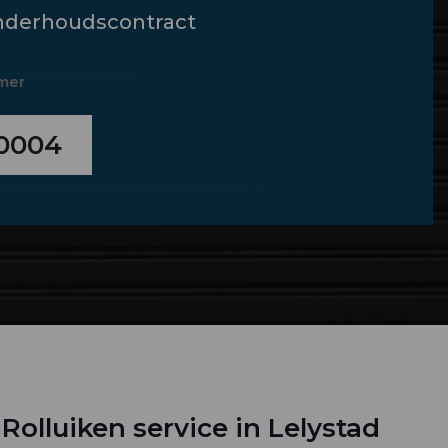
nderhoudscontract
mer
0004
Rolluiken service in Lelystad