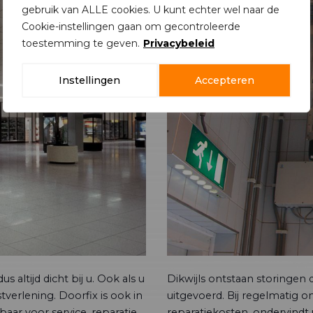
gebruik van ALLE cookies. U kunt echter wel naar de
Cookie-instellingen gaan om gecontroleerde
toestemming te geven.
Privacybeleid
Instellingen
Accepteren
s altijd dicht bij u. Ook als u
Dikwijls ontstaan storingen
verlening. Doorfix is ook in
uitgevoerd. Bij regelmatig 
aar voor service, reparatie
reparatiekosten, ondervindt 