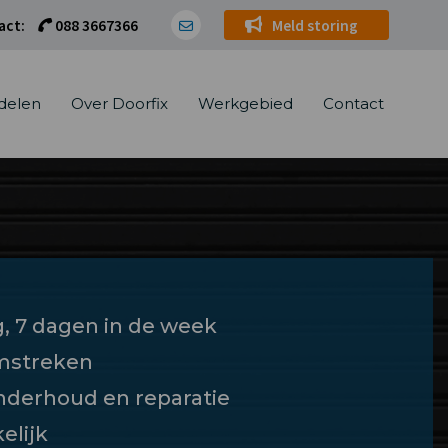
act:
088 3667366
Meld storing
delen
Over Doorfix
Werkgebied
Contact
g, 7 dagen in de week
omstreken
onderhoud en reparatie
elijk