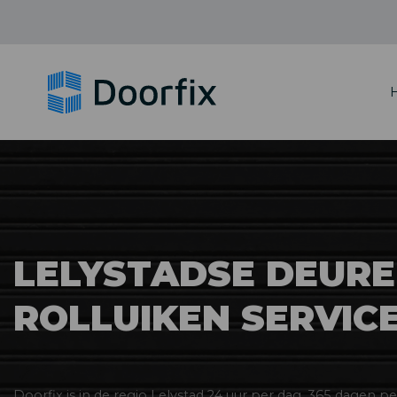
LELYSTADSE DEURE
ROLLUIKEN SERVIC
Doorfix is in de regio Lelystad 24 uur per dag, 365 dagen per