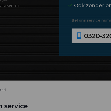
Ook zonder o
olluiken en
Bel ons service num
0320-32
stad
n service