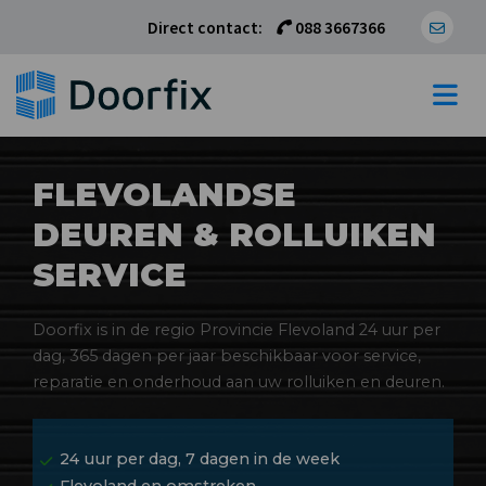
Direct contact:
088 3667366
FLEVOLANDSE
DEUREN & ROLLUIKEN
SERVICE
Doorfix is in de regio Provincie Flevoland 24 uur per
dag, 365 dagen per jaar beschikbaar voor service,
reparatie en onderhoud aan uw rolluiken en deuren.
24 uur per dag, 7 dagen in de week
Flevoland en omstreken