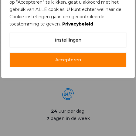
op “Accepteren” te klikken, gaat u akkoord met het
Dikwijls ontstaan storingen doordat er weinig of
gebruik van ALLE cookies. U kunt echter wel naar de
geen onderhoud werd uitgevoerd. Bij regelmatig
Cookie-instellingen gaan om gecontroleerde
onderhoud verminderd u storingen, verlaagd u
toestemming te geven.
Privacybeleid
reparatiekosten, ondervindt u minder last en
worden bedrijfsprocessen niet verstoord.
Instellingen
LEES MEER
Accepteren
24
uur per dag,
7
dagen in de week